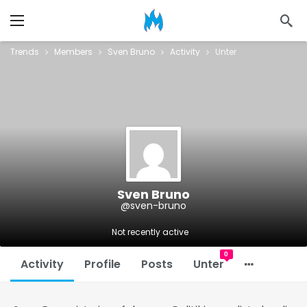
Trends
Members
Sven Bruno
Activity
Unter
Sven Bruno
@sven-bruno
Not recently active
0
Activity
Profile
Posts
Unter