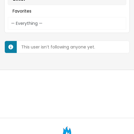
Favorites
This user isn’t following anyone yet.