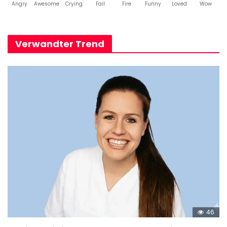
Angry
Awesome
Crying
Fail
Fire
Funny
Loved
Wow
Verwandter Trend
46